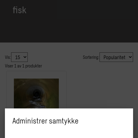
fisk
Vis:
Sortering:
Viser
1
av
1
produkter
Administrer samtykke
Fleksiterskler for å
tilrettelegge for