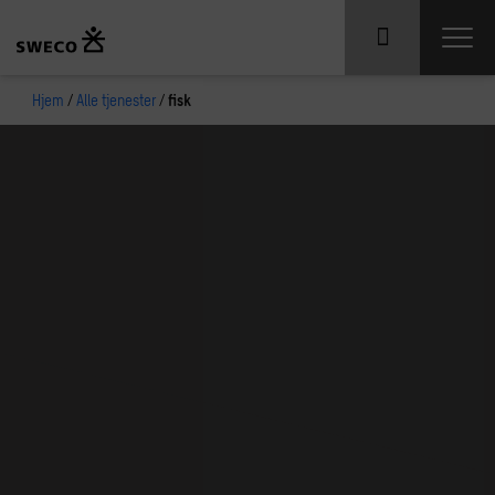
Hjem
/
Alle tjenester
/
fisk