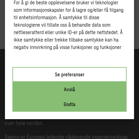
For å gi de beste opplevelsene bruker vi teknologier
fiskevandring
som informasjonskapsler for å lagre og/eller få tilgang
til enhetsinformasjon. Å samtykke til disse
teknologiene vil tillate oss å behandle data som
nettleseratferd eller unike ID-er på dette nettstedet. Å
Ta kontakt for tilbud eller mer informasjon
ikke samtykke eller trekke tilbake samtykke kan ha
negativ innvirkning på visse funksjoner og funksjoner
Sweco planlegger fremtidens byer og samfunn.
Se preferanser
Resultatet av arbeidet vårt er bærekraftige bygg, effektiv
infrastruktur og tilgang til strøm og rent vann. Vi har 22
Avslå
000 medarbeidere i Nord-Europa som sørger for at
Godta
kundene våre får riktig ekspertise til alle typer
prosjekter. Hvert år gjennomfører vi prosjekter i 70 land
over hele verden.
Sweco er Europas ledende rådgivende ingeniørselskap,