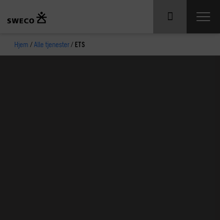
Hjem
/
Alle tjenester
/
ETS