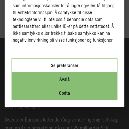
som informasjonskapsler for å lagre og/eller få tilgang
til enhetsinformasjon. Å samtykke til disse
teknologiene vil tillate oss å behandle data som
Ta kontakt for tilbud eller mer informasjon
nettleseratferd eller unike ID-er på dette nettstedet. Å
ikke samtykke eller trekke tilbake samtykke kan ha
negativ innvirkning på visse funksjoner og funksjoner
Sweco planlegger fremtidens byer og samfunn.
Resultatet av arbeidet vårt er bærekraftige bygg, effektiv
Se preferanser
infrastruktur og tilgang til strøm og rent vann. Vi har 22
Avslå
000 medarbeidere i Nord-Europa som sørger for at
kundene våre får riktig ekspertise til alle typer
Godta
prosjekter. Hvert år gjennomfører vi prosjekter i 70 land
over hele verden.
Sweco er Europas ledende rådgivende ingeniørselskap,
med en årlig omsetning på rundt 29 milliarder SEK.