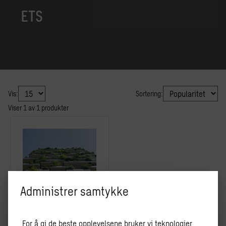
ETS
Vis:
Sortering:
Viser
1
av
1
produkter
Administrer samtykke
Klimakvoter
For å gi de beste opplevelsene bruker vi teknologier