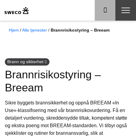
Hjem
/
Alle tjenester
/
Brannrisikostyring – Breeam
Brann og sikkerhet
Brannrisikostyring –
Breeam
Sikre byggets brannsikkerhet og oppnå BREEAM «In
Use
«-klassifisering med vår brannrisiko
vurdering
.
Få en
detaljert vurdering, skreddersydde tiltak, kompetent støtte
og ekstra poeng mot BREEAM-standarden. Vi tilbyr også
sjekklister og rutiner for brannansvarlig, slik at