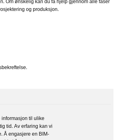
en. Om ønskelig kan d
u
få hjelp gjennom alle faser
prosjektering og produksjon.
sbekreftelse.
nformasjon til ulike
ig tid.
Av erfaring kan vi
de. Å engasjere en BIM-