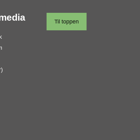
 media
Til toppen
k
m
r)