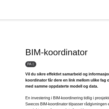
BIM-koordinator
PA
Vil d
u
sikre effektivt samarbeid og informasjo
koordinator får dere en
link
mellom ulike fag o
med samme oppdaterte modell og data.
En investering i BIM-koordinering tidlig i prosjek
Swecos
BIM-koordinator tilpasser rådgivningen e