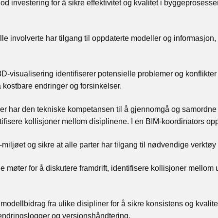
god
investering for å sikre effektivitet og kvalitet i byggeprosesse
 involverte har tilgang til oppdaterte modeller og informasjon
 3D-visualisering identifiserer potensielle problemer og konflikte
å kostbare endringer og forsinkelser.
er har den tekniske kompetansen til å gjennomgå og samordne m
ifisere kollisjoner mellom disiplinene.
I en BIM-koordinators opp
miljøet og sikre at alle parter har tilgang til nødvendige verktøy
e møter for å
diskutere framdrift, identifisere kollisjoner mellom
ellbidrag fra ulike disipliner for å sikre konsistens og kvalite
endringslogger og versjonshåndtering.