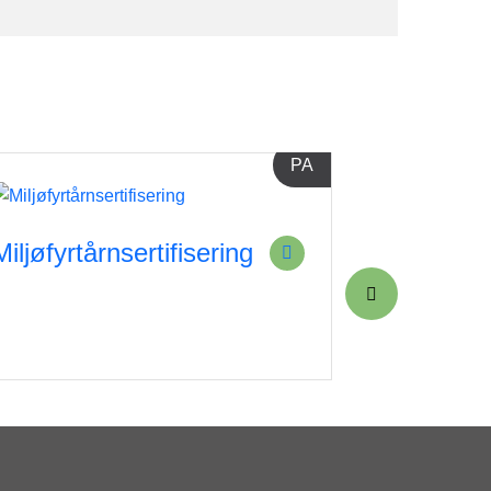
PA
Miljøfyrtårnsertifisering
Kickstar