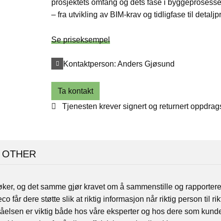
prosjektets omfang og dets fase i byggeprosess
– fra
utvikling av
BIM
-krav
og tidligfase til detalj
Se priseksempel
Kontaktperson:
Anders Gjøsund
Ta kontakt
Tjenesten krever signert og returnert oppdrag
OTHER
r, og det samme gjør kravet om å sammenstille og rapportere i
eco
får dere støtte slik at riktig informasjon når riktig person til rikt
orståelsen er viktig både hos våre eksperter og hos dere som kun