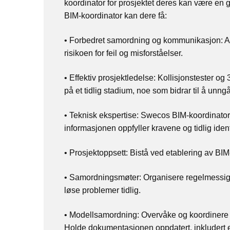
koordinator for prosjektet deres kan være en
BIM-koordinator kan dere få:
•
Forbedret samordning og kommunikasjon: Alle
risikoen for feil og misforståelser.
•
Effektiv prosjektledelse: Kollisjonstester og
på et tidlig stadium, noe som bidrar til å unng
•
Teknisk ekspertise:
Swecos
BIM-koordinator
informasjonen oppfyller kravene og tidlig ident
•
Prosjektoppsett: Bistå ved etablering av BIM-
•
Samordningsmøter: Organisere regelmessig
løse problemer tidlig.
•
Modellsamordning: Overvåke og koordinere mod
Holde dokumentasjonen oppdatert, inkludert 