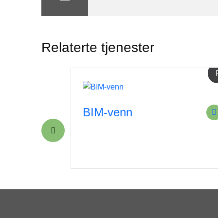
Relaterte tjenester
lyse/vurdering
PA
BIM-venn
e av
ktur