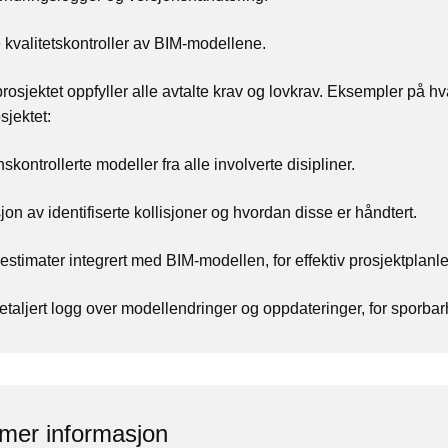
 kvalitetskontroller av BIM-modellene.
osjektet oppfyller alle avtalte krav og lovkrav.
Eksempler på hv
jektet:
kontrollerte modeller fra alle involverte disipliner.
on av identifiserte kollisjoner og hvordan disse er håndtert.
stimater integrert med BIM-modellen, for effektiv prosjektplanl
aljert logg over modellendringer og oppdateringer, for sporbarh
r mer informasjon