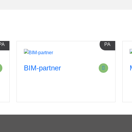
PA
PA
BIM-partner